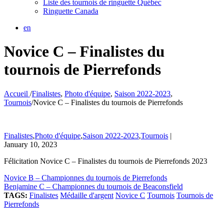
Liste des tournois de ringuette Québec
Ringuette Canada
en
Novice C – Finalistes du
tournois de Pierrefonds
Accueil
/
Finalistes
,
Photo d'équipe
,
Saison 2022-2023
,
Tournois
/
Novice C – Finalistes du tournois de Pierrefonds
Finalistes
,
Photo d'équipe
,
Saison 2022-2023
,
Tournois
|
January 10, 2023
Félicitation Novice C – Finalistes du tournois de Pierrefonds 2023
Novice B – Championnes du tournois de Pierrefonds
Benjamine C – Championnes du tournois de Beaconsfield
TAGS:
Finalistes
Médaille d'argent
Novice C
Tournois
Tournois de
Pierrefonds