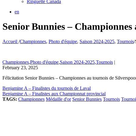
Ringuette Canada
en
Senior Bunnies – Championnes a
Accueil
/
Championnes
,
Photo d'équipe
,
Saison 2024-2025
,
Tournois
/
Championnes
,
Photo d'équipe
,
Saison 2024-2025
,
Tournois
|
February 23, 2025
Félicitation Senior Bunnies – Championnes au tournois de Silverspo
Benjamine A – Finalistes du tournois de Laval
Benjamine A – Finalistes aux Championnat provincial
TAGS:
Championnes
Médaille d'or
Senior Bunnies
Tournois
Tournoi