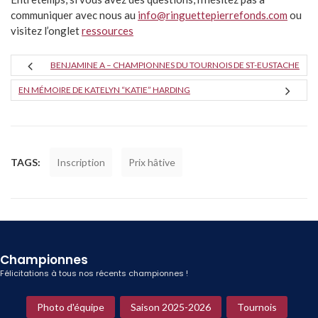
communiquer avec nous au
info@ringuettepierrefonds.com
ou
visitez l’onglet
ressources
BENJAMINE A – CHAMPIONNES DU TOURNOIS DE ST-EUSTACHE
EN MÉMOIRE DE KATELYN “KATIE” HARDING
TAGS:
Inscription
Prix hâtive
Championnes
Félicitations à tous nos récents championnes !
Photo d'équipe
Saison 2025-2026
Tournois