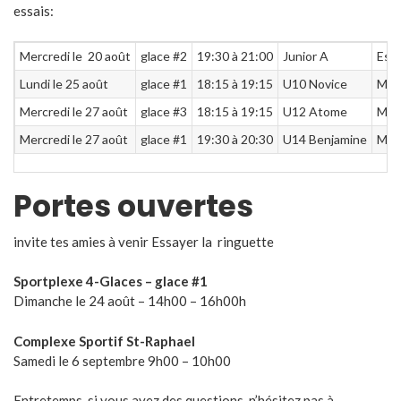
essais:
Mercredi le 20 août
glace #2
19:30 à 21:00
Junior A
Essa
Lundi le 25 août
glace #1
18:15 à 19:15
U10 Novice
Mis
Mercredi le 27 août
glace #3
18:15 à 19:15
U12 Atome
Mis
Mercredi le 27 août
glace #1
19:30 à 20:30
U14 Benjamine
Mis
Portes ouvertes
invite tes amies à venir Essayer la ringuette
Sportplexe 4-Glaces – glace #1
Dimanche le 24 août – 14h00 – 16h00h
Complexe Sportif St-Raphael
Samedi le 6 septembre 9h00 – 10h00
Entretemps, si vous avez des questions, n’hésitez pas à