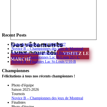
Recent Posts
Des vêtements
Camp de sélection – AA 2026-2027
Novice B – Championnes des jeux de Montreal
Lynx pour toi
Moustiques – Championnes au Bunnies Fest
VISITEZ LE
Inter C2 – Championnes Lac St-Louis 21+ C
MARCHÉ
Novice B – Finalistes Lac St-Louis U10-B
Championnes
Félicitations à tous nos récents championnes !
Photo d'équipe
Saison 2025-2026
Tournois
Novice B – Championnes des jeux de Montreal
Finalistes
Photo d'équipe