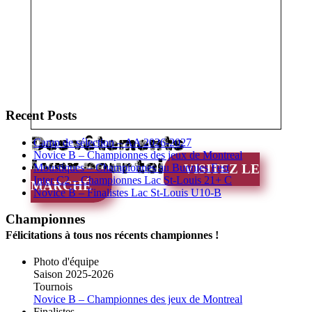
Recent Posts
Des vêtements
Camp de sélection – AA 2026-2027
Novice B – Championnes des jeux de Montreal
Lynx pour toi
Moustiques – Championnes au Bunnies Fest
VISITEZ LE
Inter C2 – Championnes Lac St-Louis 21+ C
MARCHÉ
Novice B – Finalistes Lac St-Louis U10-B
Championnes
Félicitations à tous nos récents championnes !
Photo d'équipe
Saison 2025-2026
Tournois
Novice B – Championnes des jeux de Montreal
Finalistes