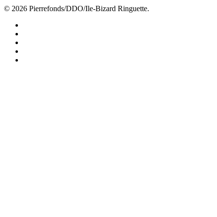
© 2026 Pierrefonds/DDO/Ile-Bizard Ringuette.
facebook
instagram
tiktok
youtube
twitter