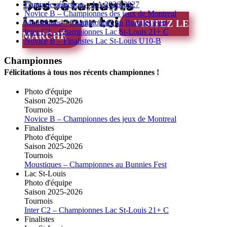
Des vêtements
Camp de sélection – AA 2026-2027
Novice B – Championnes des jeux de Montreal
Lynx pour toi
Moustiques – Championnes au Bunnies Fest
VISITEZ LE
Inter C2 – Championnes Lac St-Louis 21+ C
MARCHÉ
Novice B – Finalistes Lac St-Louis U10-B
Championnes
Félicitations à tous nos récents championnes !
Photo d'équipe
Saison 2025-2026
Tournois
Novice B – Championnes des jeux de Montreal
Finalistes
Photo d'équipe
Saison 2025-2026
Tournois
Moustiques – Championnes au Bunnies Fest
Lac St-Louis
Photo d'équipe
Saison 2025-2026
Tournois
Inter C2 – Championnes Lac St-Louis 21+ C
Finalistes