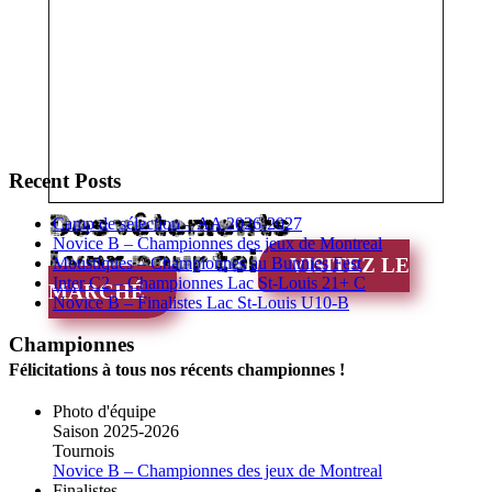
Recent Posts
Des vêtements
Camp de sélection – AA 2026-2027
Novice B – Championnes des jeux de Montreal
Lynx pour toi
Moustiques – Championnes au Bunnies Fest
VISITEZ LE
Inter C2 – Championnes Lac St-Louis 21+ C
MARCHÉ
Novice B – Finalistes Lac St-Louis U10-B
Championnes
Félicitations à tous nos récents championnes !
Photo d'équipe
Saison 2025-2026
Tournois
Novice B – Championnes des jeux de Montreal
Finalistes