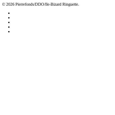
© 2026 Pierrefonds/DDO/Ile-Bizard Ringuette.
facebook
instagram
tiktok
youtube
twitter