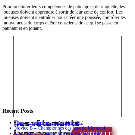
Pour améliorer leurs compétences de patinage et de ringuette, les
joueuses doivent apprendre à sortir de leur zone de confort. Les
joueuses doivent s’entraîner pour créer une poussée, contrôler les
mouvements du corps et être conscients de ce qui se passe en
patinant et en jouant.
Recent Posts
Des vêtements
Camp de sélection – AA 2026-2027
Novice B – Championnes des jeux de Montreal
Lynx pour toi
Moustiques – Championnes au Bunnies Fest
VISITEZ LE