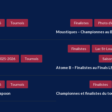
6
Tournois
Finalistes
Photo d'
Moustiques – Championnes au B
Finalistes
Lac St-Lou
2025-2026
Tournois
Saiso
Atome B – Finalistes au Finals L
6
Tournois
Finalistes
rspoon
Championnes et finalistes du t