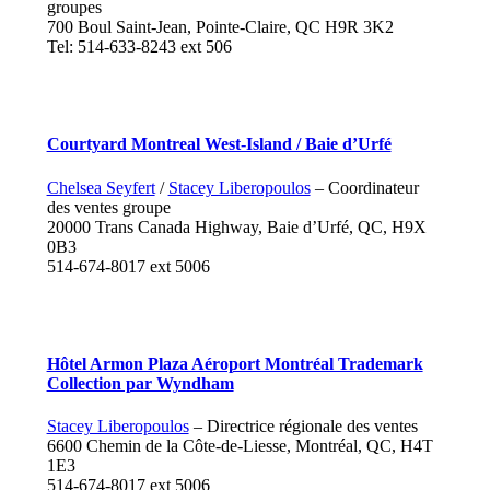
groupes
700 Boul Saint-Jean, Pointe-Claire, QC H9R 3K2
Tel: 514-633-8243 ext 506
Courtyard Montreal West-Island / Baie d’Urfé
Chelsea Seyfert
/
Stacey Liberopoulos
– Coordinateur
des ventes groupe
20000 Trans Canada Highway, Baie d’Urfé, QC, H9X
0B3
514-674-8017 ext 5006
Hôtel Armon Plaza Aéroport Montréal Trademark
Collection par Wyndham
Stacey Liberopoulos
– Directrice régionale des ventes
6600 Chemin de la Côte-de-Liesse, Montréal, QC, H4T
1E3
514-674-8017 ext 5006