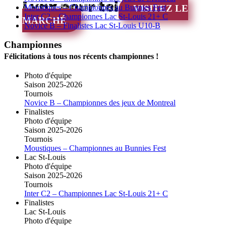
Lynx pour toi
Moustiques – Championnes au Bunnies Fest
VISITEZ LE
Inter C2 – Championnes Lac St-Louis 21+ C
MARCHÉ
Novice B – Finalistes Lac St-Louis U10-B
Championnes
Félicitations à tous nos récents championnes !
Photo d'équipe
Saison 2025-2026
Tournois
Novice B – Championnes des jeux de Montreal
Finalistes
Photo d'équipe
Saison 2025-2026
Tournois
Moustiques – Championnes au Bunnies Fest
Lac St-Louis
Photo d'équipe
Saison 2025-2026
Tournois
Inter C2 – Championnes Lac St-Louis 21+ C
Finalistes
Lac St-Louis
Photo d'équipe