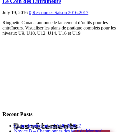
Le Coin des Entraineurs
July 19, 2016
0
Ressources
Saison 2016-2017
Ringuette Canada annonce le lancement d’outils pour les
entraîneurs. Visualiser les plans de pratique complets pour les
niveaux U9, U10, U12, U14, U16 et U19.
Recent Posts
Des vêtements
Camp de sélection – AA 2026-2027
Novice B – Championnes des jeux de Montreal