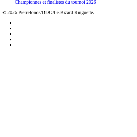
Championnes et finalistes du tournoi 2026
© 2026 Pierrefonds/DDO/Ile-Bizard Ringuette.
facebook
instagram
tiktok
youtube
twitter