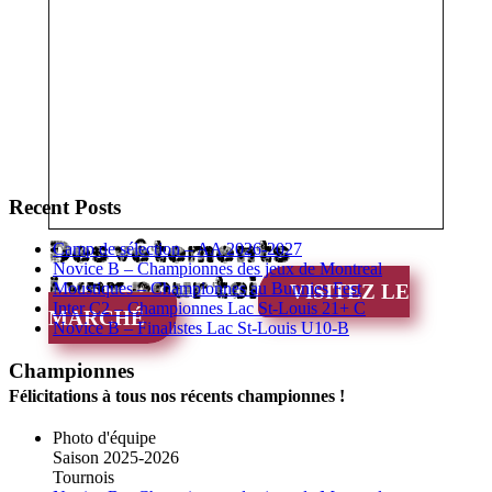
Recent Posts
Des vêtements
Camp de sélection – AA 2026-2027
Novice B – Championnes des jeux de Montreal
Lynx pour toi
Moustiques – Championnes au Bunnies Fest
VISITEZ LE
Inter C2 – Championnes Lac St-Louis 21+ C
MARCHÉ
Novice B – Finalistes Lac St-Louis U10-B
Championnes
Félicitations à tous nos récents championnes !
Photo d'équipe
Saison 2025-2026
Tournois