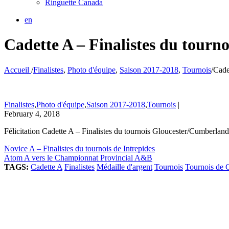
Ringuette Canada
en
Cadette A – Finalistes du tour
Accueil
/
Finalistes
,
Photo d'équipe
,
Saison 2017-2018
,
Tournois
/
Cade
Finalistes
,
Photo d'équipe
,
Saison 2017-2018
,
Tournois
|
February 4, 2018
Félicitation Cadette A – Finalistes du tournois Gloucester/Cumberlan
Novice A – Finalistes du tournois de Intrepides
Atom A vers le Championnat Provincial A&B
TAGS:
Cadette A
Finalistes
Médaille d'argent
Tournois
Tournois de 