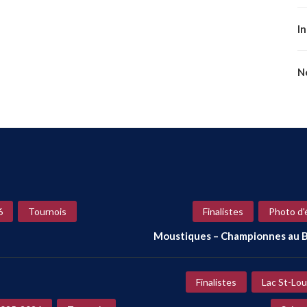
I
No
6
Tournois
Finalistes
Photo d'
Moustiques – Championnes au B
Finalistes
Lac St-Lou