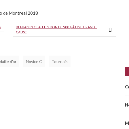
eux de Montreal 2018
S
BENJAMIN C FAIT UN DON DE 500 $ À UNE GRANDE
CAUSE
aille d'or
Novice C
Tournois
C
N
M