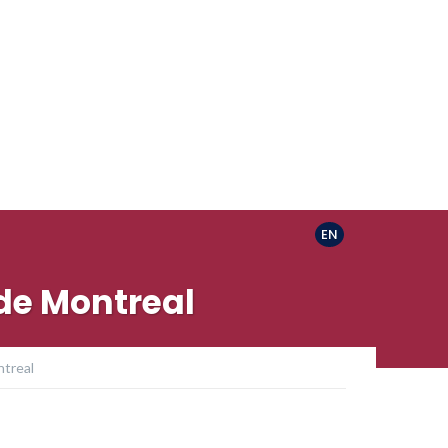
EN
de Montreal
ntreal