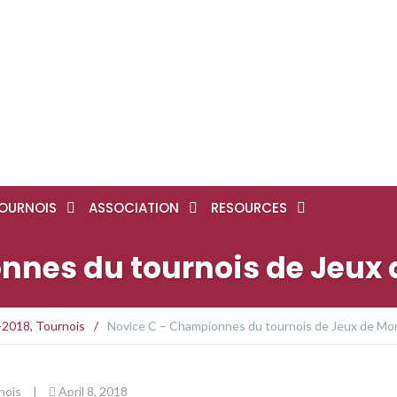
OURNOIS
ASSOCIATION
RESOURCES
nnes du tournois de Jeux 
-2018
,
Tournois
/
Novice C – Championnes du tournois de Jeux de Mo
nois
|
April 8, 2018