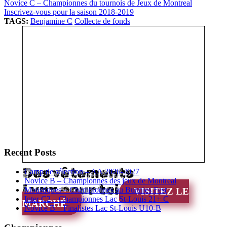
Novice C – Championnes du tournois de Jeux de Montreal
Inscrivez-vous pour la saison 2018-2019
TAGS:
Benjamine C
Collecte de fonds
Recent Posts
Des vêtements
Camp de sélection – AA 2026-2027
Novice B – Championnes des jeux de Montreal
Lynx pour toi
Moustiques – Championnes au Bunnies Fest
VISITEZ LE
Inter C2 – Championnes Lac St-Louis 21+ C
MARCHÉ
Novice B – Finalistes Lac St-Louis U10-B