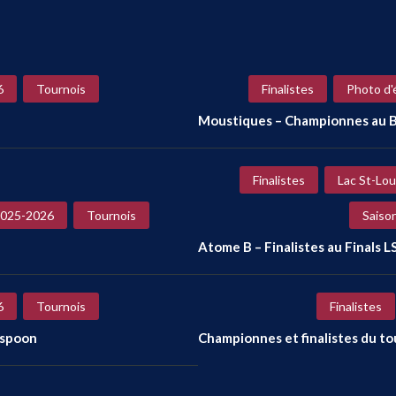
6
Tournois
Finalistes
Photo d'
Moustiques – Championnes au B
Finalistes
Lac St-Lou
2025-2026
Tournois
Saiso
Atome B – Finalistes au Finals L
6
Tournois
Finalistes
rspoon
Championnes et finalistes du t