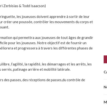
ri Zerbisias & Todd Isaacson)
inguette, les joueuses doivent apprendre à sortir de leur
our créer une poussée, contrôler les mouvements du corps et
ouant.
rmation qui permettra aux joueuses de tout âges de grandir
icile pour les joueuses. Notre objectif est de fournir un
liorera et progressera à travers les différentes phases de
libre, l’agilité, la rapidité, les démarrages et les arrêts, les
 serrés, patinage arrière et mobilité latérale.
C
ors des passes, des réceptions de passes,du contrôle de
N
M