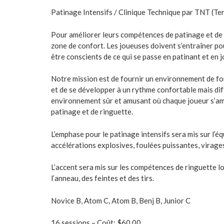
Patinage Intensifs / Clinique Technique par TNT (Ter
Pour améliorer leurs compétences de patinage et de r
zone de confort. Les joueuses doivent s’entraîner p
être conscients de ce qui se passe en patinant et en j
Notre mission est de fournir un environnement de fo
et de se développer à un rythme confortable mais diff
environnement sûr et amusant où chaque joueur s’amé
patinage et de ringuette.
L’emphase pour le patinage intensifs sera mis sur l’équi
accélérations explosives, foulées puissantes, virages
L’accent sera mis sur les compétences de ringuette l
l’anneau, des feintes et des tirs.
Novice B, Atom C, Atom B, Benj B, Junior C
16 sessions – Coût: $60.00