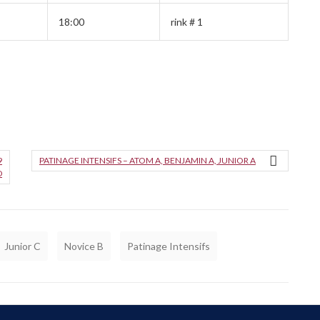
18:00
rink # 1
9
PATINAGE INTENSIFS – ATOM A, BENJAMIN A, JUNIOR A
D
Junior C
Novice B
Patinage Intensifs