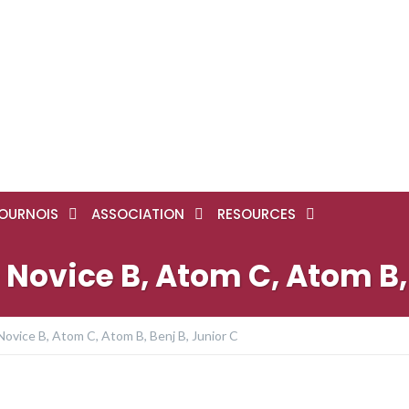
OURNOIS
ASSOCIATION
RESOURCES
 Novice B, Atom C, Atom B, 
Novice B, Atom C, Atom B, Benj B, Junior C