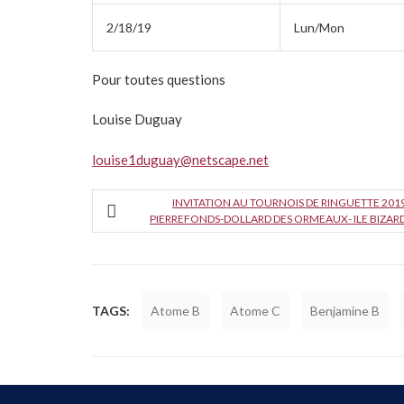
2/18/19
Lun/Mon
Pour toutes questions
Louise Duguay
louise1duguay@netscape.net
INVITATION AU TOURNOIS DE RINGUETTE 201
PIERREFONDS-DOLLARD DES ORMEAUX- ILE BIZAR
TAGS:
Atome B
Atome C
Benjamine B