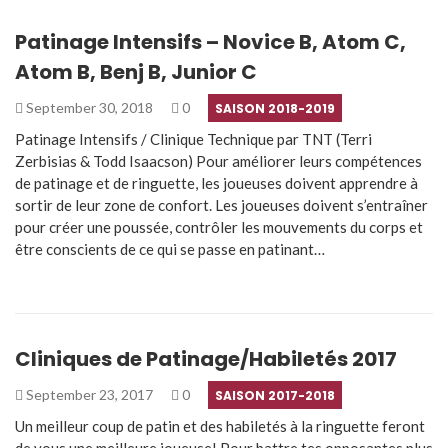
Patinage Intensifs – Novice B, Atom C,
Atom B, Benj B, Junior C
September 30, 2018
0
SAISON 2018-2019
Patinage Intensifs / Clinique Technique par TNT (Terri
Zerbisias & Todd Isaacson) Pour améliorer leurs compétences
de patinage et de ringuette, les joueuses doivent apprendre à
sortir de leur zone de confort. Les joueuses doivent s’entraîner
pour créer une poussée, contrôler les mouvements du corps et
être conscients de ce qui se passe en patinant…
Cliniques de Patinage/Habiletés 2017
September 23, 2017
0
SAISON 2017-2018
Un meilleur coup de patin et des habiletés à la ringuette feront
de vous une meilleure joueuse! Pour battre tes opposantes plus