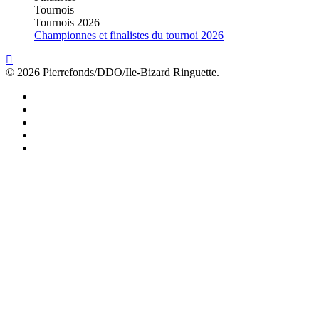
Tournois
Tournois 2026
Championnes et finalistes du tournoi 2026
© 2026 Pierrefonds/DDO/Ile-Bizard Ringuette.
facebook
instagram
tiktok
youtube
twitter