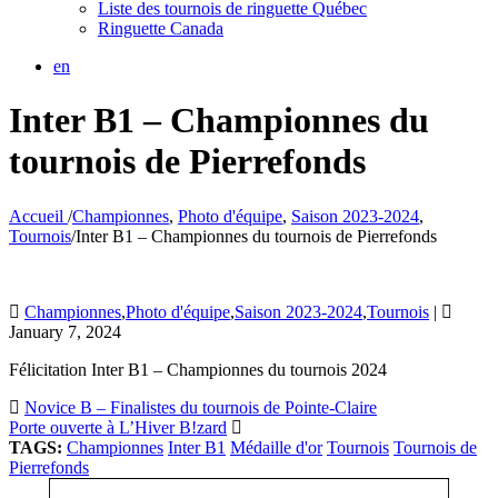
Liste des tournois de ringuette Québec
Ringuette Canada
en
Inter B1 – Championnes du
tournois de Pierrefonds
Accueil
/
Championnes
,
Photo d'équipe
,
Saison 2023-2024
,
Tournois
/
Inter B1 – Championnes du tournois de Pierrefonds
Championnes
,
Photo d'équipe
,
Saison 2023-2024
,
Tournois
|
January 7, 2024
Félicitation Inter B1 – Championnes du tournois 2024
Novice B – Finalistes du tournois de Pointe-Claire
Porte ouverte à L’Hiver B!zard
TAGS:
Championnes
Inter B1
Médaille d'or
Tournois
Tournois de
Pierrefonds