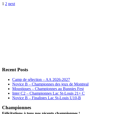
Posts
1
2
next
pagination
Recent Posts
Camp de sélection – AA 2026-2027
Novice B – Championnes des jeux de Montreal
Moustiques – Championnes au Bunnies Fest
Inter C2 – Championnes Lac St-Louis 21+ C
Novice B – Finalistes Lac St-Louis U10-B
Championnes
Félicitations à tous nos récents championnes !