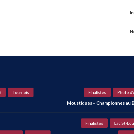
I
No
6
Tournois
Finalistes
Photo d'
Moustiques – Championnes au B
Finalistes
Lac St-Lou