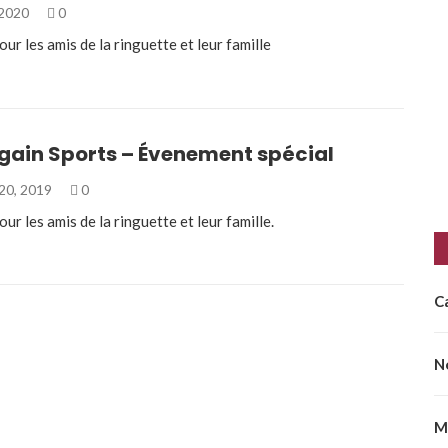
 2020
0
r les amis de la ringuette et leur famille
Again Sports – Évenement spécial
20, 2019
0
r les amis de la ringuette et leur famille.
C
N
M