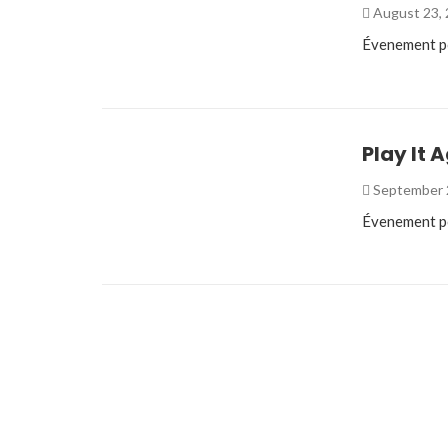
August 23,
Évenement pou
Play It 
September 
Évenement pou