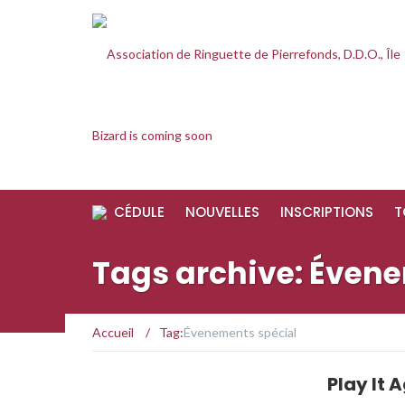
CÉDULE
NOUVELLES
INSCRIPTIONS
T
Tags archive: Éven
Accueil
/
Tag:
Évenements spécial
Play It 