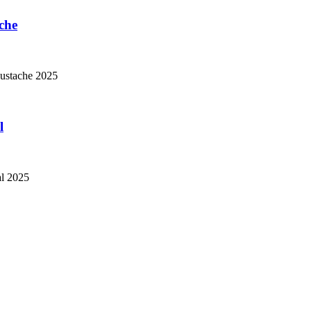
che
Eustache 2025
l
al 2025