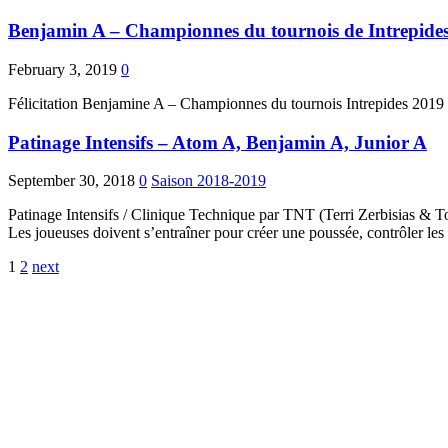
Benjamin A – Championnes du tournois de Intrepide
February 3, 2019
0
Félicitation Benjamine A – Championnes du tournois Intrepides 2019
Patinage Intensifs – Atom A, Benjamin A, Junior A
September 30, 2018
0
Saison 2018-2019
Patinage Intensifs / Clinique Technique par TNT (Terri Zerbisias & To
Les joueuses doivent s’entraîner pour créer une poussée, contrôler le
Posts
1
2
next
pagination