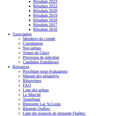
Résultats 2023
Résultats 2022
Résultats 2020
Résultats 2019
Résultats 2018
Résultats 2017
Résultats 2016
Association
Membres du comité
Constitution
Nos arénas
Temps de Glace
Processus de selection
Candidats Entraîneurs
Resources
Procédure pour évaluations
Manuel des gérant(e)s
Réservistes
FAQ
Liste des arénas
Le Marché
TeamSnap
Ringuette Lac St.Louis
Ringette Québec
Liste des tournois de ringuette Québec