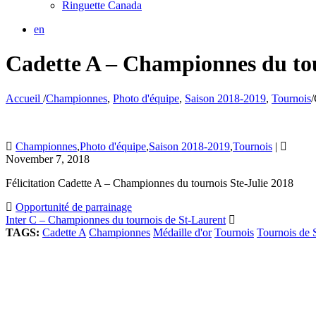
Ringuette Canada
en
Cadette A – Championnes du tou
Accueil
/
Championnes
,
Photo d'équipe
,
Saison 2018-2019
,
Tournois
/
Championnes
,
Photo d'équipe
,
Saison 2018-2019
,
Tournois
|
November 7, 2018
Félicitation Cadette A – Championnes du tournois Ste-Julie 2018
Opportunité de parrainage
Inter C – Championnes du tournois de St-Laurent
TAGS:
Cadette A
Championnes
Médaille d'or
Tournois
Tournois de S