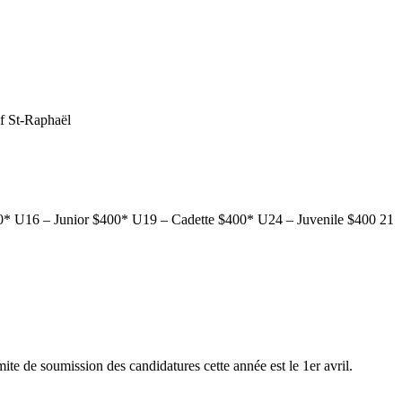
if St-Raphaël
00* U16 – Junior $400* U19 – Cadette $400* U24 – Juvenile $400 21
mite de soumission des candidatures cette année est le 1er avril.