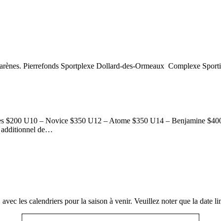
nos arènes. Pierrefonds Sportplexe Dollard-des-Ormeaux Complexe Sport
ustiques $200 U10 – Novice $350 U12 – Atome $350 U14 – Benjamine $4
t additionnel de…
vec les calendriers pour la saison à venir. Veuillez noter que la date li